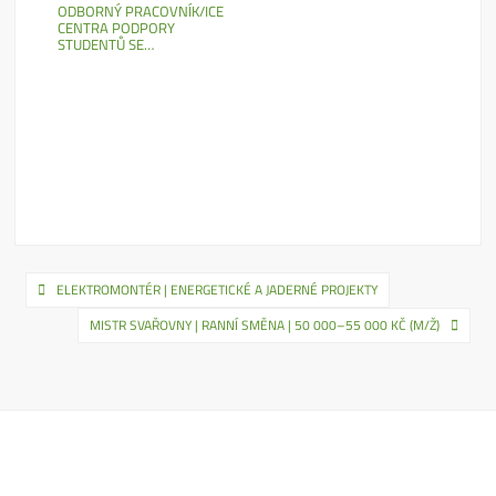
ODBORNÝ PRACOVNÍK/ICE
CENTRA PODPORY
STUDENTŮ SE…
Navigace
ELEKTROMONTÉR | ENERGETICKÉ A JADERNÉ PROJEKTY
pro
MISTR SVAŘOVNY | RANNÍ SMĚNA | 50 000–55 000 KČ (M/Ž)
příspěvek