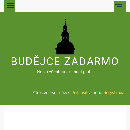
Skip
to
content
BUDĚJCE ZADARMO
Ne za všechno se musí platit
Ahoj, zde se můžeš
Přihlásit
a nebo
Registrovat