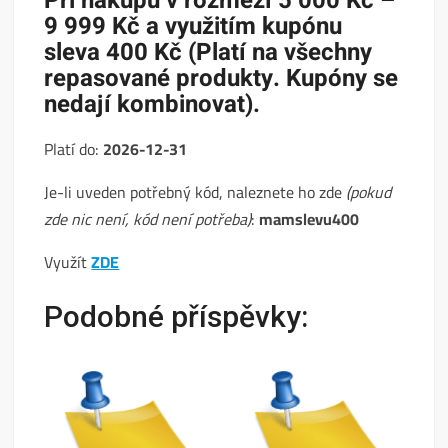
Při nákupu v rozmezí 5 000 Kč –
9 999 Kč a využitím kupónu
sleva 400 Kč (Platí na všechny
repasované produkty. Kupóny se
nedají kombinovat).
Platí do:
2026-12-31
Je-li uveden potřebný kód, naleznete ho zde
(pokud
zde nic není, kód není potřeba)
:
mamslevu400
Využít
ZDE
Podobné příspěvky: