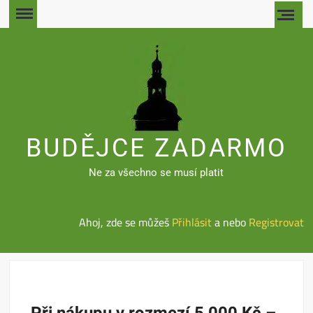
Skip
to
content
BUDĚJCE ZADARMO
Ne za všechno se musí platit
Ahoj, zde se můžeš
Přihlásit
a nebo
Registrovat