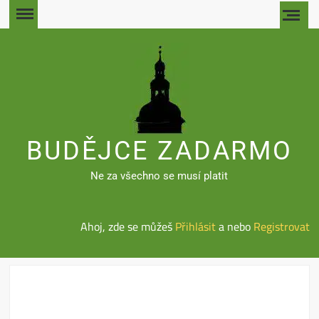
Skip
to
content
BUDĚJCE ZADARMO
Ne za všechno se musí platit
Ahoj, zde se můžeš
Přihlásit
a nebo
Registrovat