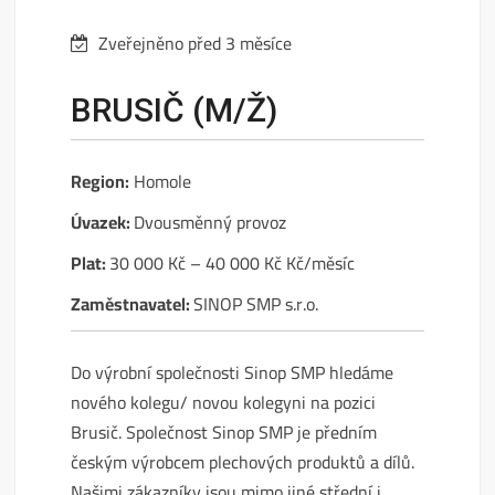
Zveřejněno před 3 měsíce
BRUSIČ (M/Ž)
Region:
Homole
Úvazek:
Dvousměnný provoz
Plat:
30 000 Kč – 40 000 Kč Kč/měsíc
Zaměstnavatel:
SINOP SMP s.r.o.
Do výrobní společnosti Sinop SMP hledáme
nového kolegu/ novou kolegyni na pozici
Brusič. Společnost Sinop SMP je předním
českým výrobcem plechových produktů a dílů.
Našimi zákazníky jsou mimo jiné střední i