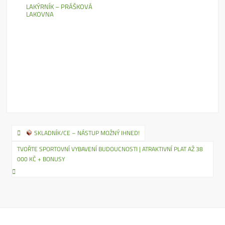
LAKÝRNÍK – PRÁŠKOVÁ
LAKOVNA
Navigace
SKLADNÍK/CE – NÁSTUP MOŽNÝ IHNED!
pro
TVOŘTE SPORTOVNÍ VYBAVENÍ BUDOUCNOSTI | ATRAKTIVNÍ PLAT AŽ 38
000 KČ + BONUSY
příspěvek