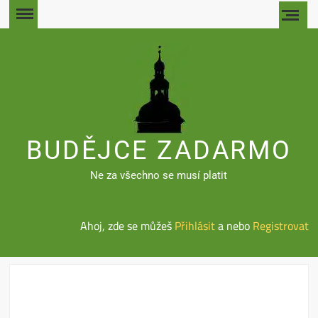
Skip
to
content
BUDĚJCE ZADARMO
Ne za všechno se musí platit
Ahoj, zde se můžeš
Přihlásit
a nebo
Registrovat