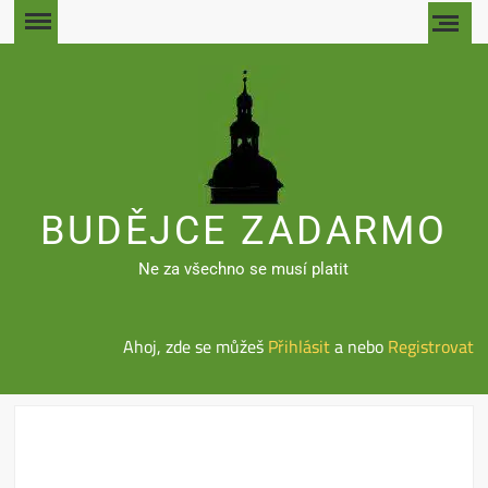
Skip
to
content
BUDĚJCE ZADARMO
Ne za všechno se musí platit
Ahoj, zde se můžeš
Přihlásit
a nebo
Registrovat