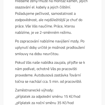
Hledáme ženy/muže na montáž kamen, jejich
osazování el. kabely a jejich čištění.
Požadujeme pečlivost, samostatnost a
zodpovědnost, ale nejdůležitější je chuť do
práce. Vše Vás naučíme. Práce, kterou
nabízíme, je ve 2-směnném režimu.
Po zapracování nabízíme navýšení mzdy. Po
uplynutí doby určité je možnost prodloužení
smlouvy na dobu neurčitou.
Pokud Vás naše nabídka zaujala, přijďte se k
nám podívat, ochotně Vás po pracovišti
provedeme. Autobusová zastávka Tovární
točna se nachází cca. 5 min. od pracoviště.
Zaměstnanecké výhody:
„příplatek za odpolední směnu 15 Kč/hod
„příplatek za noční směnu 35 Kč/hod