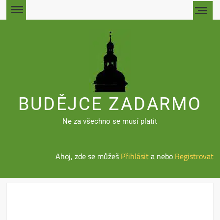
Skip
to
content
BUDĚJCE ZADARMO
Ne za všechno se musí platit
Ahoj, zde se můžeš
Přihlásit
a nebo
Registrovat