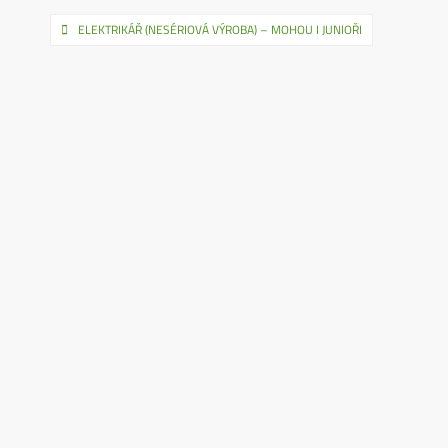
Navigace
ELEKTRIKÁŘ (NESÉRIOVÁ VÝROBA) – MOHOU I JUNIOŘI
pro
příspěvek