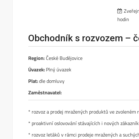
Zveřej
hodin
Obchodník s rozvozem – č
Region:
České Budějovice
Úvazek:
Plný úvazek
Plat:
dle domluvy
Zaměstnavatel:
* rozvoz a prodej mražených produktů ve zvoleném 
* proaktivní oslovování stávajících i nových zákazní
* rozvoz letáků v rámci prodeje mražených a suchýc