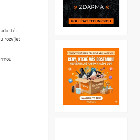
roduktů.
u rozvíjet
formou