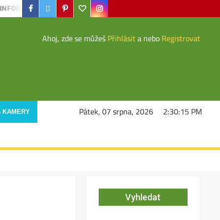
Facebook
Twiter
Pinterest
Google
instagram
MACE PRO VEŘEJNOST
Když jde o život, rozhodují vteřiny. Str
Ahoj, zde se můžeš
Přihlásit
a nebo
Registrovat
Pátek, 07 srpna, 2026
2:30:16 PM
 KAMERY
Vyhledat