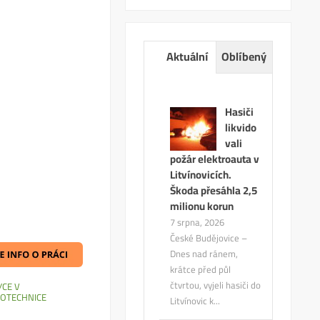
Aktuální
Oblíbený
Hasiči
likvido
vali
požár elektroauta v
Litvínovicích.
Škoda přesáhla 2,5
milionu korun
7 srpna, 2026
České Budějovice –
Dnes nad ránem,
krátce před půl
čtvrtou, vyjeli hasiči do
/CE V
ROTECHNICE
Litvínovic k...