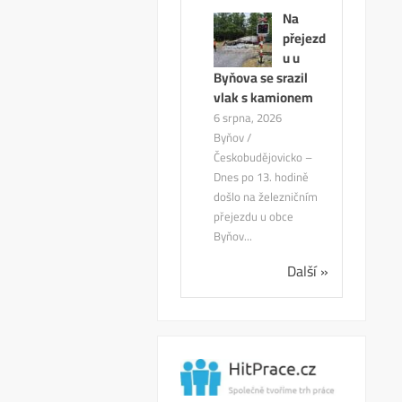
Na
přejezd
u u
Byňova se srazil
vlak s kamionem
6 srpna, 2026
Byňov /
Českobudějovicko –
Dnes po 13. hodině
došlo na železničním
přejezdu u obce
Byňov...
Další »