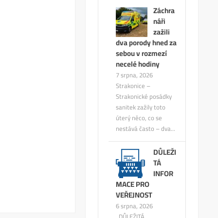
Záchra
náři
zažili
dva porody hned za
sebou v rozmezí
necelé hodiny
7 srpna, 2026
Strakonice –
Strakonické posádky
sanitek zažily toto
úterý něco, co se
nestává často – dva...
DŮLEŽI
TÁ
INFOR
MACE PRO
VEŘEJNOST
6 srpna, 2026
DŮLEŽITÁ