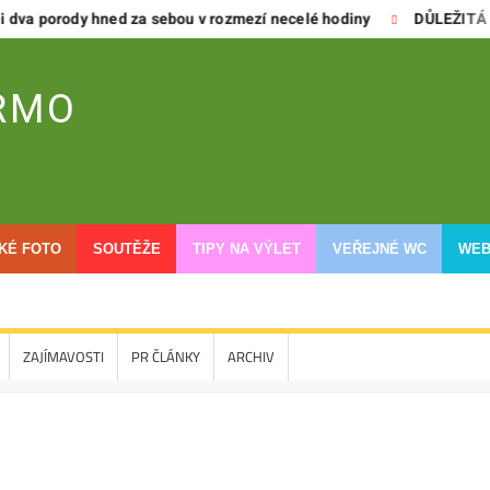
porody hned za sebou v rozmezí necelé hodiny
DŮLEŽITÁ INFOR
RMO
CKÉ FOTO
SOUTĚŽE
TIPY NA VÝLET
VEŘEJNÉ WC
WEB
ZAJÍMAVOSTI
PR ČLÁNKY
ARCHIV