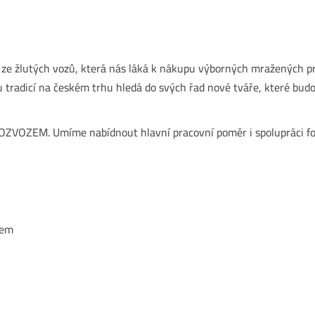
e ze žlutých vozů, která nás láká k nákupu výborných mražených p
 tradicí na českém trhu hledá do svých řad nové tváře, které budo
ROZVOZEM. Umíme nabídnout hlavní pracovní poměr i spolupráci 
tem