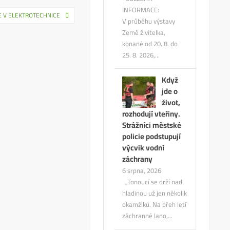
INFORMACE:
E V ELEKTROTECHNICE
V průběhu výstavy
Země živitelka,
konané od 20. 8. do
25. 8. 2026,...
Když
jde o
život,
rozhodují vteřiny.
Strážníci městské
policie podstupují
výcvik vodní
záchrany
6 srpna, 2026
„Tonoucí se drží nad
hladinou už jen několik
okamžiků. Na břeh letí
záchranné lano,...