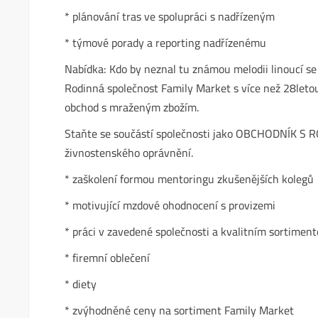
* plánování tras ve spolupráci s nadřízeným
* týmové porady a reporting nadřízenému
Nabídka: Kdo by neznal tu známou melodii linoucí s
Rodinná společnost Family Market s více než 28letou
obchod s mraženým zbožím.
Staňte se součástí společnosti jako OBCHODNÍK S 
živnostenského oprávnění.
* zaškolení formou mentoringu zkušenějších kolegů
* motivující mzdové ohodnocení s provizemi
* práci v zavedené společnosti a kvalitním sortimen
* firemní oblečení
* diety
* zvýhodněné ceny na sortiment Family Market