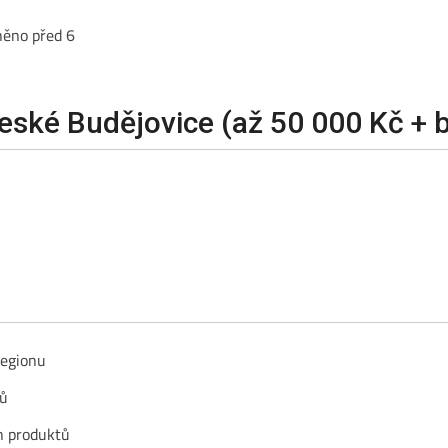
něno před 6
eské Budějovice (až 50 000 Kč + 
regionu
ků
h produktů