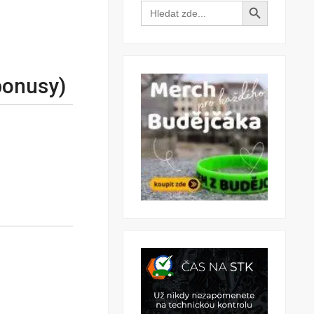
Search Button
Search
for:
bonusy)