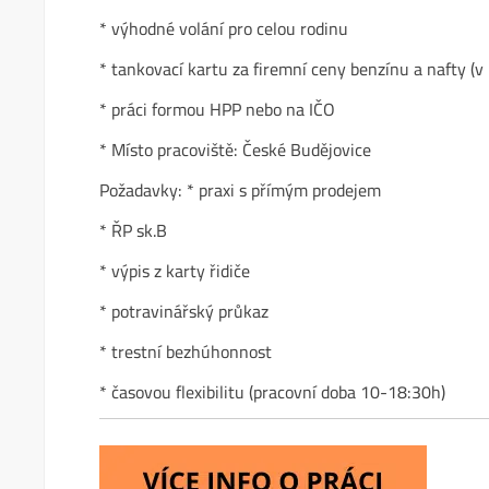
* výhodné volání pro celou rodinu
* tankovací kartu za firemní ceny benzínu a nafty (v
* práci formou HPP nebo na IČO
* Místo pracoviště: České Budějovice
Požadavky: * praxi s přímým prodejem
* ŘP sk.B
* výpis z karty řidiče
* potravinářský průkaz
* trestní bezhúhonnost
* časovou flexibilitu (pracovní doba 10-18:30h)