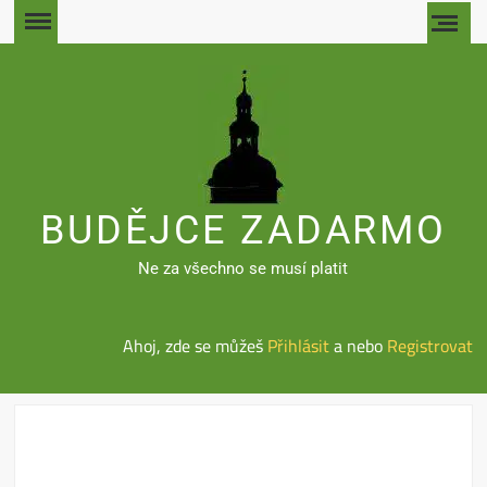
Skip
to
content
BUDĚJCE ZADARMO
Ne za všechno se musí platit
Ahoj, zde se můžeš
Přihlásit
a nebo
Registrovat