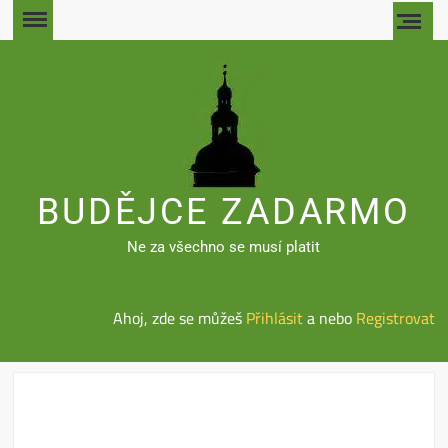
Skip
to
content
BUDĚJCE ZADARMO
Ne za všechno se musí platit
Ahoj, zde se můžeš
Přihlásit
a nebo
Registrovat