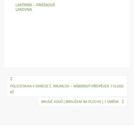
LAKÝRNÍK – PRÁŠKOVÁ
LAKOVNA
Navigace
POLICISTA/KA V OKRESE Č. KRUMLOV – NÁBOROVÝ PŘÍSPĚVEK 110.000
pro
KČ
příspěvek
BRUSIČ KOVŮ | BROUŠENÍ NA PLOCHO | 1 SMĚNA