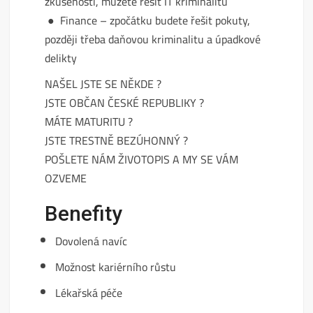
zkušenosti, můžete řešit IT kriminalitu
● Finance – zpočátku budete řešit pokuty,
později třeba daňovou kriminalitu a úpadkové
delikty
NAŠEL JSTE SE NĚKDE ?
JSTE OBČAN ČESKÉ REPUBLIKY ?
MÁTE MATURITU ?
JSTE TRESTNĚ BEZÚHONNÝ ?
POŠLETE NÁM ŽIVOTOPIS A MY SE VÁM
OZVEME
Benefity
Dovolená navíc
Možnost kariérního růstu
Lékařská péče