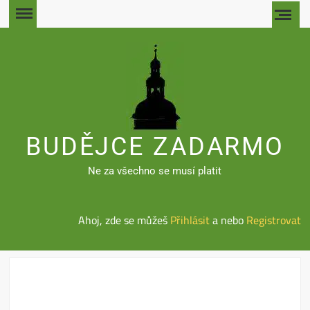
Skip
to
content
BUDĚJCE ZADARMO
Ne za všechno se musí platit
Ahoj, zde se můžeš
Přihlásit
a nebo
Registrovat