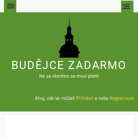
Skip
to
content
BUDĚJCE ZADARMO
Ne za všechno se musí platit
Ahoj, zde se můžeš
Přihlásit
a nebo
Registrovat