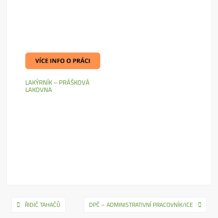
LAKÝRNÍK – PRÁŠKOVÁ
LAKOVNA
Navigace
ŘIDIČ TAHAČŮ
DPČ – ADMINISTRATIVNÍ PRACOVNÍK/ICE