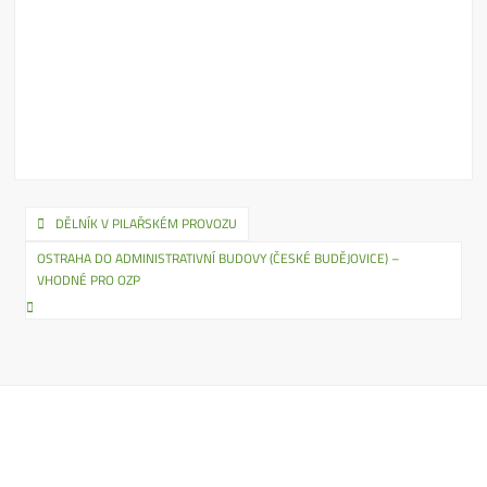
Navigace
DĚLNÍK V PILAŘSKÉM PROVOZU
pro
OSTRAHA DO ADMINISTRATIVNÍ BUDOVY (ČESKÉ BUDĚJOVICE) –
VHODNÉ PRO OZP
příspěvek