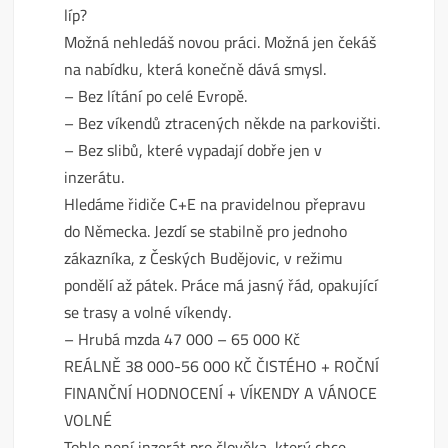
líp?
Možná nehledáš novou práci. Možná jen čekáš
na nabídku, která konečně dává smysl.
– Bez lítání po celé Evropě.
– Bez víkendů ztracených někde na parkovišti.
– Bez slibů, které vypadají dobře jen v
inzerátu.
Hledáme řidiče C+E na pravidelnou přepravu
do Německa. Jezdí se stabilně pro jednoho
zákazníka, z Českých Budějovic, v režimu
pondělí až pátek. Práce má jasný řád, opakující
se trasy a volné víkendy.
– Hrubá mzda 47 000 – 65 000 Kč
REÁLNĚ 38 000-56 000 KČ ČISTÉHO + ROČNÍ
FINANČNÍ HODNOCENÍ + VÍKENDY A VÁNOCE
VOLNÉ
Tohle není inzerát pro člověka, který chce