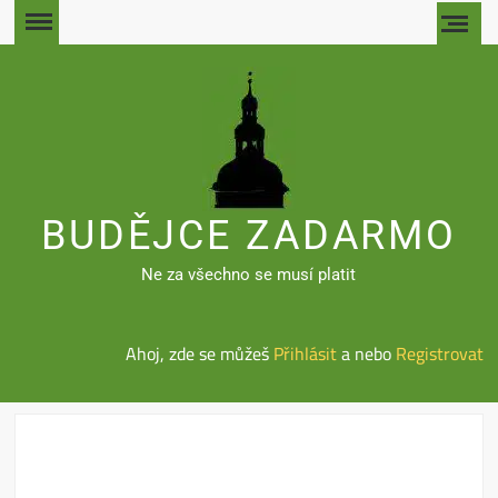
Skip
to
content
BUDĚJCE ZADARMO
Ne za všechno se musí platit
Ahoj, zde se můžeš
Přihlásit
a nebo
Registrovat