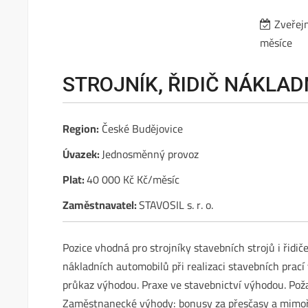
Zveřej
měsíce
STROJNÍK, ŘIDIČ NÁKLAD
Region:
České Budějovice
Úvazek:
Jednosměnný provoz
Plat:
40 000 Kč Kč/měsíc
Zaměstnavatel:
STAVOSIL s. r. o.
Pozice vhodná pro strojníky stavebních strojů i řidič
nákladních automobilů při realizaci stavebních prací
průkaz výhodou. Praxe ve stavebnictví výhodou. Poža
Zaměstnanecké výhody: bonusy za přesčasy a mimo