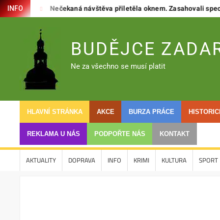
Skip
onem
Nečekaná návštěva přiletěla oknem. Zasahovali specialist
INFO
to
content
BUDĚJCE ZADA
Ne za všechno se musí platit
HLAVNÍ STRÁNKA
AKCE
BURZA PRÁCE
HISTORI
REKLAMA U NÁS
PODPOŘTE NÁS
KONTAKT
AKTUALITY
DOPRAVA
INFO
KRIMI
KULTURA
SPORT