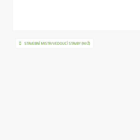
Navigace
STAVEBNÍ MISTR/VEDOUCÍ STAVBY (M/Ž)
pro
příspěvek