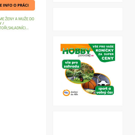
ME ŽENY A MUŽE DO
 /
OŘI,SKLADNÍCI…