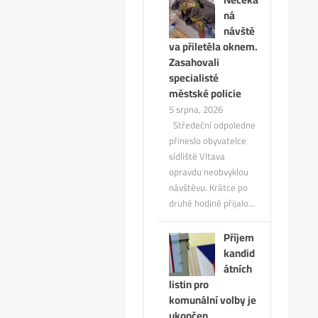
ná
návště
va přiletěla oknem.
Zasahovali
specialisté
městské policie
5 srpna, 2026
Středeční odpoledne
přineslo obyvatelce
sídliště Vltava
opravdu neobvyklou
návštěvu. Krátce po
druhé hodině přijalo...
Příjem
kandid
átních
listin pro
komunální volby je
ukončen