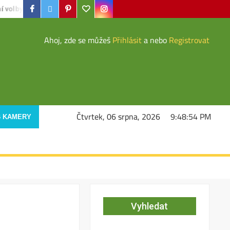
Facebook
Twiter
Pinterest
Google
instagram
by je ukončen
Kropicí vozy posílí hasiči
O prázdninách se v
Ahoj, zde se můžeš
Přihlásit
a nebo
Registrovat
Čtvrtek, 06 srpna, 2026
9:48:55 PM
 KAMERY
Vyhledat