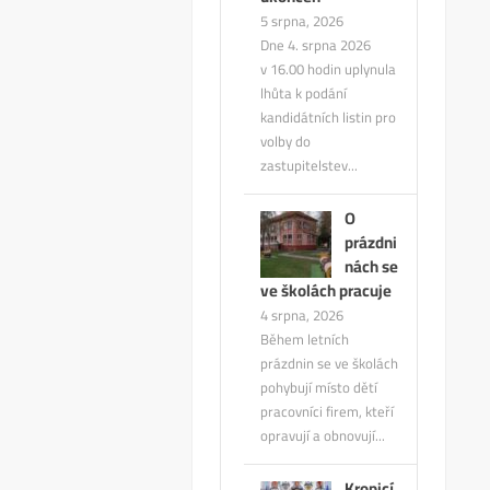
5 srpna, 2026
Dne 4. srpna 2026
v 16.00 hodin uplynula
lhůta k podání
kandidátních listin pro
volby do
zastupitelstev...
O
prázdni
nách se
ve školách pracuje
4 srpna, 2026
Během letních
prázdnin se ve školách
pohybují místo dětí
pracovníci firem, kteří
opravují a obnovují...
Kropicí