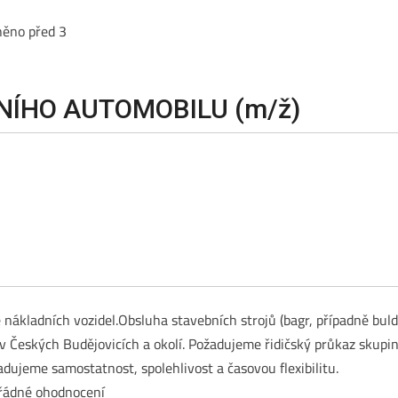
něno před 3
NÍHO AUTOMOBILU (m/ž)
e nákladních vozidel.Obsluha stavebních strojů (bagr, případně buld
 v Českých Budějovicích a okolí. Požadujeme řidičský průkaz skupiny
dujeme samostatnost, spolehlivost a časovou flexibilitu.
řádné ohodnocení