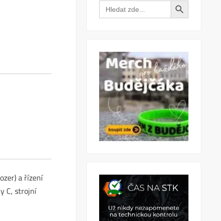
Search Button
Search
for:
ozer) a řízení
 C, strojní