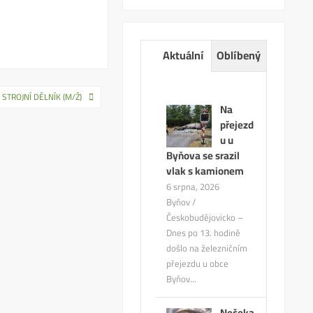
Aktuální
Oblíbený
STROJNÍ DĚLNÍK (M/Ž)
Na
přejezd
u u
Byňova se srazil
vlak s kamionem
6 srpna, 2026
Byňov /
Českobudějovicko –
Dnes po 13. hodině
došlo na železničním
přejezdu u obce
Byňov...
Nečeka