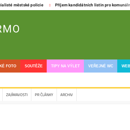
é městské policie
Příjem kandidátních listin pro komunální vol
RMO
CKÉ FOTO
SOUTĚŽE
TIPY NA VÝLET
VEŘEJNÉ WC
WEB
ZAJÍMAVOSTI
PR ČLÁNKY
ARCHIV