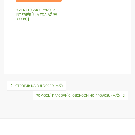
OPERÁTOR/KA VÝROBY
INTERIÉRŮ | MZDA AŽ 35
000 KČ |…
Navigace
STROJNÍK NA BULDOZER (M/Ž)
pro
POMOCNÍ PRACOVNÍCI OBCHODNÍHO PROVOZU (M/Ž)
příspěvek