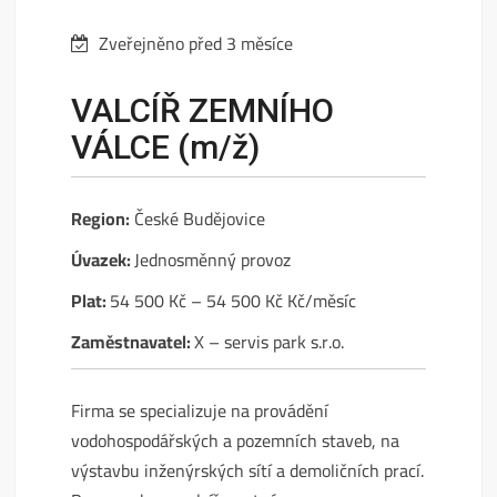
Zveřejněno před 3 měsíce
VALCÍŘ ZEMNÍHO
VÁLCE (m/ž)
Region:
České Budějovice
Úvazek:
Jednosměnný provoz
Plat:
54 500 Kč – 54 500 Kč Kč/měsíc
Zaměstnavatel:
X – servis park s.r.o.
Firma se specializuje na provádění
vodohospodářských a pozemních staveb, na
výstavbu inženýrských sítí a demoličních prací.