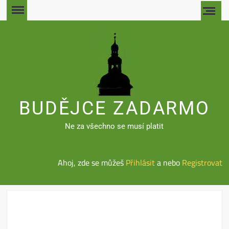
Skip
to
content
BUDĚJCE ZADARMO
Ne za všechno se musí platit
Ahoj, zde se můžeš
Přihlásit
a nebo
Registrovat