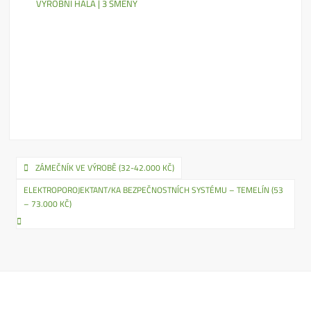
VÝROBNÍ HALA | 3 SMĚNY
Navigace
ZÁMEČNÍK VE VÝROBĚ (32-42.000 KČ)
pro
ELEKTROPOROJEKTANT/KA BEZPEČNOSTNÍCH SYSTÉMU – TEMELÍN (53
– 73.000 KČ)
příspěvek