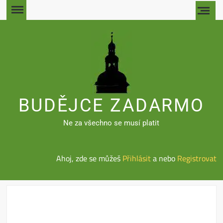
Skip
to
content
BUDĚJCE ZADARMO
Ne za všechno se musí platit
Ahoj, zde se můžeš
Přihlásit
a nebo
Registrovat